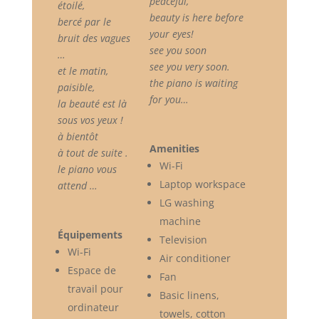
peaceful,
étoilé,
beauty is here before
bercé par le
your eyes!
bruit des vagues
see you soon
…
see you very soon.
et le matin,
the piano is waiting
paisible,
for you…
la beauté est là
sous vos yeux !
à bientôt
Amenities
à tout de suite .
Wi-Fi
le piano vous
Laptop workspace
attend …
LG washing
machine
Équipements
Television
Wi-Fi
Air conditioner
Espace de
Fan
travail pour
Basic linens,
ordinateur
towels, cotton