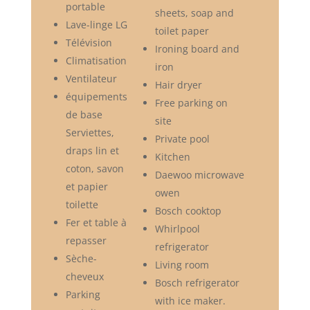
portable
sheets, soap and
Lave-linge LG
toilet paper
Télévision
Ironing board and
Climatisation
iron
Ventilateur
Hair dryer
équipements
Free parking on
de base
site
Serviettes,
Private pool
draps lin et
Kitchen
coton, savon
Daewoo microwave
et papier
owen
toilette
Bosch cooktop
Fer et table à
Whirlpool
repasser
refrigerator
Sèche-
Living room
cheveux
Bosch refrigerator
Parking
with ice maker.