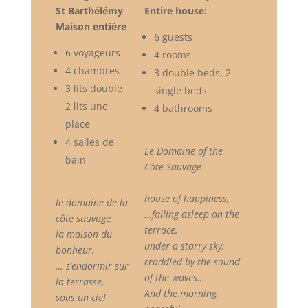
St Barthélémy
Entire house:
Maison entière
6 guests
6 voyageurs
4 rooms
4 chambres
3 double beds, 2
3 lits double
single beds
2 lits une
4 bathrooms
place
4 salles de
Le Domaine of the
bain
Côte Sauvage
house of happiness,
le domaine de la
…falling asleep on the
côte sauvage,
terrace,
la maison du
under a starry sky,
bonheur,
craddled by the sound
… s’endormir sur
of the waves…
la terrasse,
And the morning,
sous un ciel